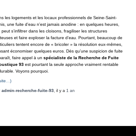
s les logements et les locaux professionnels de Seine-Saint-
is, une fuite d’eau n’est jamais anodine : en quelques heures,
e peut s’infiltrer dans les cloisons, fragiliser les structures
teuses et faire exploser la facture d’eau. Pourtant, beaucoup de
ticuliers tentent encore de « bricoler » la résolution eux-mêmes,
sant économiser quelques euros. Dès qu’une suspicion de fuite
araît, faire appel à un
spécialiste de la Recherche de Fuite
oustique 93
est pourtant la seule approche vraiment rentable
durable. Voyons pourquoi.
uite…)
r
admin-recherche-fuite-93
, il y a
1 an