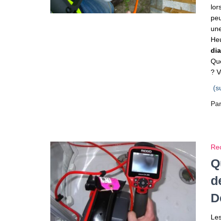
lor
peu
une
Heu
dia
Que
? V
(s
Pa
Rec
Q
d
D
Les