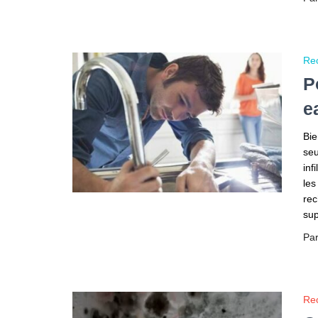
Rec
P
e
Bie
seu
inf
les
rec
sup
Pa
Rec