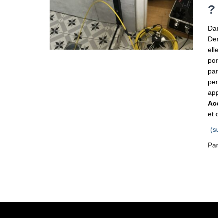
?
Dan
Den
ell
por
par
pen
app
Ac
et 
(s
Pa