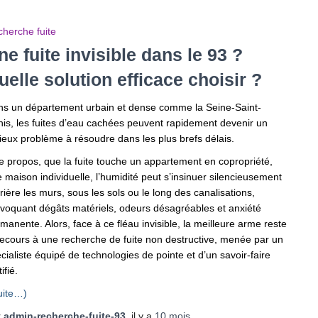
herche fuite
ne fuite invisible dans le 93 ?
uelle solution efficace choisir ?
s un département urbain et dense comme la Seine-Saint-
is, les fuites d’eau cachées peuvent rapidement devenir un
ieux problème à résoudre dans les plus brefs délais.
e propos, que la fuite touche un appartement en copropriété,
 maison individuelle, l’humidité peut s’insinuer silencieusement
rière les murs, sous les sols ou le long des canalisations,
voquant dégâts matériels, odeurs désagréables et anxiété
manente. Alors, face à ce fléau invisible, la meilleure arme reste
recours à une recherche de fuite non destructive, menée par un
cialiste équipé de technologies de pointe et d’un savoir-faire
tifié.
uite…)
r
admin-recherche-fuite-93
, il y a
10 mois