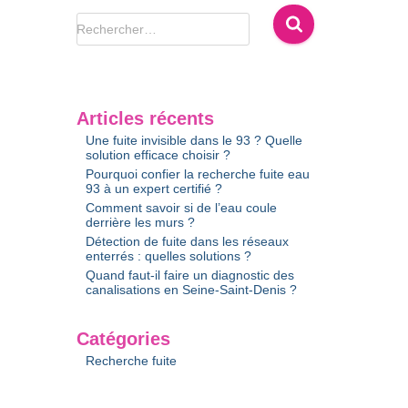
R
Rechercher…
e
c
h
e
Articles récents
r
Une fuite invisible dans le 93 ? Quelle
c
solution efficace choisir ?
h
Pourquoi confier la recherche fuite eau
e
93 à un expert certifié ?
r
Comment savoir si de l’eau coule
derrière les murs ?
Détection de fuite dans les réseaux
:
enterrés : quelles solutions ?
Quand faut-il faire un diagnostic des
canalisations en Seine-Saint-Denis ?
Catégories
Recherche fuite