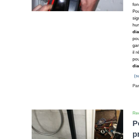
fon
Pou
sig
hum
di
pou
gar
il 
pou
dia
(s
Pa
Rec
P
p