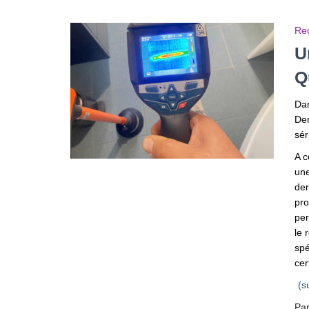
Rec
U
Q
Dan
Den
sér
A c
une
der
pro
per
le 
spé
cer
(s
Pa