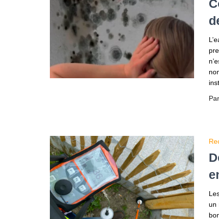
C
d
L’e
pre
n’e
nom
ins
Pa
Rec
D
e
Les
un 
bon